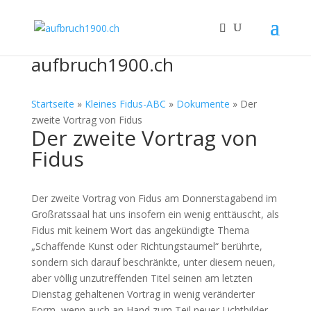
aufbruch1900.ch
Startseite
»
Kleines Fidus-ABC
»
Dokumente
»
Der
zweite Vortrag von Fidus
Der zweite Vortrag von
Fidus
Der zweite Vortrag von Fidus am Donnerstagabend im
Großratssaal hat uns insofern ein wenig enttäuscht, als
Fidus mit keinem Wort das angekündigte Thema
„Schaffende Kunst oder Richtungstaumel“ berührte,
sondern sich darauf beschränkte, unter diesem neuen,
aber völlig unzutreffenden Titel seinen am letzten
Dienstag gehaltenen Vortrag in wenig veränderter
Form, wenn auch an Hand zum Teil neuer Lichtbilder,