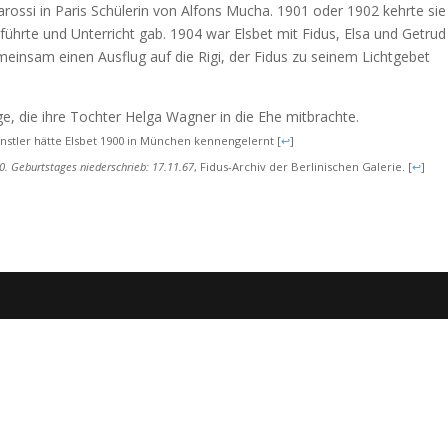
ossi in Paris Schülerin von Alfons Mucha. 1901 oder 1902 kehrte sie
ührte und Unterricht gab. 1904 war Elsbet mit Fidus, Elsa und Getrud
meinsam einen Ausflug auf die Rigi, der Fidus zu seinem Lichtgebet
, die ihre Tochter Helga Wagner in die Ehe mitbrachte.
Künstler hätte Elsbet 1900 in München kennengelernt
[
↩
]
0. Geburtstages niederschrieb: 17.11.67
, Fidus-Archiv der Berlinischen Galerie.
[
↩
]