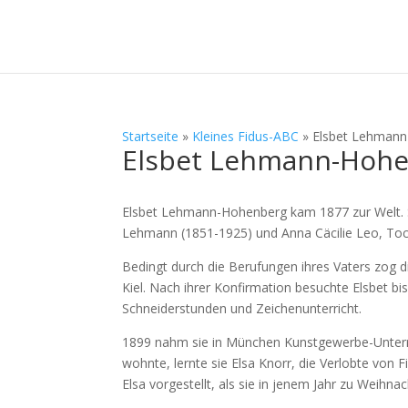
aufbruch1900.ch
Startseite
»
Kleines Fidus-ABC
»
Elsbet Lehman
Elsbet Lehmann-Hoh
Elsbet Lehmann-Hohenberg kam 1877 zur Welt. 
Lehmann (1851-1925) und Anna Cäcilie Leo, Tocht
Bedingt durch die Berufungen ihres Vaters zog 
Kiel. Nach ihrer Konfirmation besuchte Elsbet bi
Schneiderstunden und Zeichenunterricht.
1899 nahm sie in München Kunstgewerbe-Unterrich
wohnte, lernte sie Elsa Knorr, die Verlobte von F
Elsa vorgestellt, als sie in jenem Jahr zu Weihn