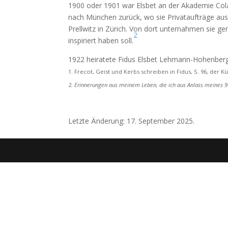
1900 oder 1901 war Elsbet an der Akademie Colar
nach München zurück, wo sie Privataufträge ausf
Prellwitz in Zürich. Von dort unternahmen sie ge
2
inspiriert haben soll.
1922 heiratete Fidus Elsbet Lehmann-Hohenberge
Frecot, Geist und Kerbs schreiben in Fidus, S. 96, der 
Erinnerungen aus meinem Leben, die ich aus Anlass meines 9
Letzte Änderung: 17. September 2025.