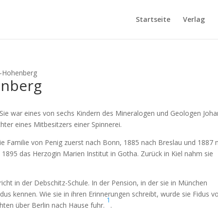
Startseite
Verlag
n-Hohenberg
enberg
Sie war eines von sechs Kindern des Mineralogen und Geologen Joh
er eines Mitbesitzers einer Spinnerei.
die Familie von Penig zuerst nach Bonn, 1885 nach Breslau und 1887 
s 1895 das Herzogin Marien Institut in Gotha. Zurück in Kiel nahm sie
t in der Debschitz-Schule. In der Pension, in der sie in München
idus kennen. Wie sie in ihren Erinnerungen schreibt, wurde sie Fidus v
1
achten über Berlin nach Hause fuhr.
.