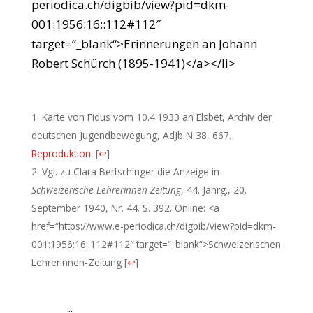
periodica.ch/digbib/view?pid=dkm-
001:1956:16::112#112″
target=“_blank“>Erinnerungen an Johann
Robert Schürch (1895-1941)</a></li>
Karte von Fidus vom 10.4.1933 an Elsbet, Archiv der
deutschen Jugendbewegung, AdJb N 38, 667.
Reproduktion
.
[
↩
]
Vgl. zu Clara Bertschinger die Anzeige in
Schweizerische Lehrerinnen-Zeitung
, 44. Jahrg., 20.
September 1940, Nr. 44. S. 392. Online: <a
href=“https://www.e-periodica.ch/digbib/view?pid=dkm-
001:1956:16::112#112″ target=“_blank“>Schweizerischen
Lehrerinnen-Zeitung
[
↩
]