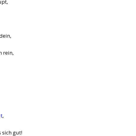
upt,
dein,
 rein,
ut
,
sich gut!