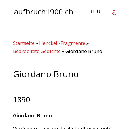
aufbruch1900.ch
Startseite
»
Henckell-Fragmente
»
Bearbeitete Gedichte
»
Giordano Bruno
Giordano Bruno
1890
Giordano Bruno
Verrà giorno, nel quale effetuallmente potrò