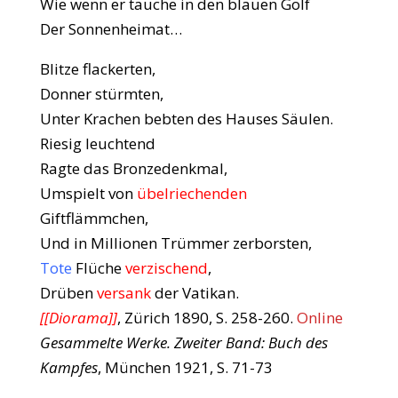
Wie wenn er tauche in den blauen Golf
Der Sonnenheimat…
Blitze flackerten,
Donner stürmten,
Unter Krachen bebten des Hauses Säulen.
Riesig leuchtend
Ragte das Bronzedenkmal,
Umspielt von
übelriechenden
Giftflämmchen,
Und in Millionen Trümmer zerborsten,
Tote
Flüche
verzischend
,
Drüben
versank
der Vatikan.
[[Diorama]]
, Zürich 1890, S. 258-260.
Online
Gesammelte Werke. Zweiter Band: Buch des
Kampfes
, München 1921, S. 71-73