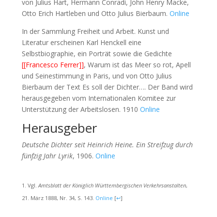
von Julius Hart, Hermann Conradi, John Henry Macke,
Otto Erich Hartleben und Otto Julius Bierbaum.
Online
In der Sammlung Freiheit und Arbeit. Kunst und
Literatur erscheinen Karl Henckell eine
Selbstbiographie, ein Porträt sowie die Gedichte
[[Francesco Ferrer]]
, Warum ist das Meer so rot, Apell
und Seinestimmung in Paris, und von Otto Julius
Bierbaum der Text Es soll der Dichter…. Der Band wird
herausgegeben vom Internationalen Komitee zur
Unterstützung der Arbeitslosen. 1910
Online
Herausgeber
Deutsche Dichter seit Heinrich Heine. Ein Streifzug durch
fünfzig Jahr Lyrik
, 1906.
Online
Vgl.
Amtsblatt der Königlich Württembergischen Verkehrsanstalten
,
21. März 1888, Nr. 34, S. 143.
Online
[
↩
]